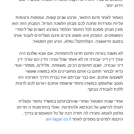
וידוע יותר.
כאמור לאחר סיום התואר, ארבע שנים קשות, עמוסות ורצופות
עליות ומורדות מחכה לכם מבחן הלשכה הגדול. המבחן הזה הוא
מעין מבחן מסכם לכל החומר הנלמד בארבע השנים של לימודי
המשפטים. המבחן אינו פשוט ורבים אינם מצליחים לעבור אותו
בפעם הראשונה. הצלחתם? נפלא, הגיע זמן הסטאז'.
לא משנה באיזה תחום תרצו להתמחות, אם אבא שלכם היה
עורך דין דיני עבודה זה לא אומר שכל עורכי הדין הם עורכי דין
דיני עבודה, ישנם תחומים רבים, משפחה, פלילים, מסחרי ועוד.
כדאי לבחור תחום בו אתם מתעניינים ולא במשהו שעשוי
לשעמם אתכם. אם כבר עברתם את כברת הדרך הארוכה הזו
מוטב שתעסקו במשהו נחמד שישמח אתכם ויגרום לכם לרצות
ללכת לעבודה בבוקר.
אחרי שנות הסטאז' ואחרי שהתברגתם במשרד נחמד ומצליח
תוכלו להישען על הכורסא ולהתרווח. ואולי בהזדמנות זו תרימו
טלפון לאמא ותגידו לה תודה רבה על כל המאמצים בדרך.
היכנסו לפרטים נוספים לאתר
avi-tagar.co.il