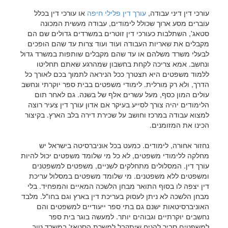
עורכי דין דיני עבודה,
עורך דין פלילי חיפה
או עורכי דין בכלל
עוברים מסע ארוך שכולל לימודים, עבודה מעשית המכונה
סטאג', השתלבות כעורכי דין זוטרים במשרדים גדולים שם הם
מקבלים את שאריות העבודה ועוד ועוד צרות עד שהם הופכים
לבעלי משרד משלהם או עד שהם מקבלים שותפות במשרד גדול
ונחשב. אמא צריכה לקחת בחשבון שמהרגע שאתם תחליטו
ללמוד משפטים היא תצטרך ככל הניראה לתמוך בכם לאורך כל
הדרך, ולא רק מורלית. לימודי משפטים בבית ספר יוקרתי ונחשב
עולים המון כסף, מעל עשרים אלף של בשנה. גם לאחר תום
הלימודים יהיה צורך לסייע בעיקר אם אדון עורך דין צעיר רוצה
למצוא עבודה במרכז וחושב על שכירת דירה בלב הארץ. בקיצור
הכינו את המזומנים.
נחזור אחורה, לימודים. כמעט בכל אוניברסיטה בישראל יש
מחלקה ללימודי משפטים, לא כל מי שלומד משפטים יכול להיות
עורך דין. המסלולים מתחלקים לשניים, משפטים למשפטנים
ומשפטים ללא משפטנים. מי שלומד משפטים במסלול עריכת
דין יצפה לו בסוף התואר מבחן הלשכה המאיים והמפחיד. בלי
מבחן הלשכה לא ניתן לעסוק בעריכת דין בארץ וגם בחו"ל. מלבד
האוניברסיטאות ישנם גם בתי ספר ייעודיים למשפטים והם
נחשבים יוקרתיים וגבוהים יותר. למעשה בוגר בית ספר
למשפטים סביר להניח שיתקבל למשרת הסטאז' במשרד טוב